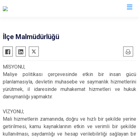
Bursa
İlçe Malmüdürlüğü
Büyükorhan
Mustafakemalpaşa
Gemlik
Mudanya
MİSYONU;
Gürsu
Nilüfer
Maliye politikası çerçevesinde etkin bir insan gücü
Harmancık
Orhaneli
planlamasıyla, devletin muhasebe ve saymanlık hizmetlerini
İnegöl
Orhangazi
yürütmek, il idaresinde muhakemat hizmetleri ve hukuk
danışmanlığı yapmaktır.
İznik
Osmangazi
Karacabey
Yenişehir
VİZYONU;
Keles
Yıldırım
Mali hizmetlerin zamanında, doğru ve hızlı bir şekilde yerine
Kestel
getirilmesi, kamu kaynaklarının etkin ve verimli bir şekilde
kullanılması, saydamlığı ve hesap verilebilirliği sağlayan bir