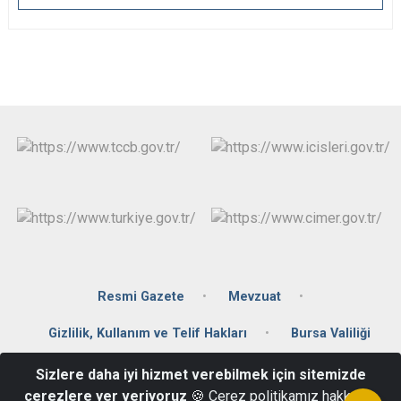
Resmi Gazete
Mevzuat
Gizlilik, Kullanım ve Telif Hakları
Bursa Valiliği
Sizlere daha iyi hizmet verebilmek için sitemizde
Kılıçarslan Caddesi Eski Tekel Binası 16860 İznik / BURSA
çerezlere yer veriyoruz
🍪 Çerez politikamız hakkında