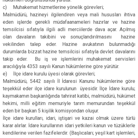
c) Muhakemat hizmetlerine yönelik görevleri;
Malmüdürü, hazineyi ilgilendiren veya mali hususları ihtiva
eden işlerde gerekli müdafaanameleri hazırlar ve hazine
temsilcisi sıfatıyla ilgili adli merciilerde dava açar. Açılmış
olan davaların takibini ve sonuçlandırılmasını hazine
vekilinden talep eder. Hazine avukatının bulunmadığı
durumlarda bizzat hazine temsilcisi sıfatıyla devlet davalarını
takip eder. Bu iş ve işlemlerini muhakemat servisleri
aracılığıyla 4353 sayılı Kanun hükümlerine göre yürütür.
e) İlçe idare kurulu üyesi olarak görevleri;
Malmüdürü, 5442 sayılı İl İdaresi Kanunu hükümlerine göre
teşekkül eder ilçe idare kurulunun üyesidir. İlçe İdare kurulu;
kaymakamın başkanlığında tahrirat katibi, malmüdürü, hükümet
hekimi, milli eğitim memuriyle tarım memurundan teşekkül
eden bir başkan 5 kişilik komisyondan oluşur.
İlçe idare kurulları, idari, iştişari ve kazai olmak üzere türlü
karar alırlar. İdare kurullarının idari yetkileri kanun ve tüzüklerle
kendilerine verilen fazifelerdir. (Başlıcaları; yeşil kart işlemleri,