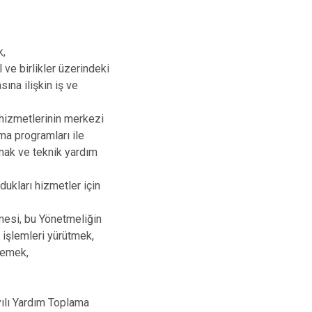
k,
ve birlikler üzerindeki
ına ilişkin iş ve
 hizmetlerinin merkezi
ama programları ile
ynak ve teknik yardım
dukları hizmetler için
şmesi, bu Yönetmeliğin
r işlemleri yürütmek,
nlemek,
ılı Yardım Toplama