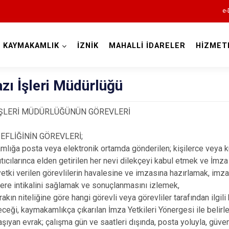
e-
KAYMAKAMLIK
İZNİK
MAHALLİ İDARELER
HİZMET
Bursa
azı İşleri Müdürlüğü
 İŞLERİ MÜDÜRLÜĞÜNÜN GÖREVLERİ
ŞEFLİĞİNİN GÖREVLERİ;
Büyükorhan
lığa posta veya elektronik ortamda gönderilen; kişilerce veya k
Gemlik
ıtıcılarınca elden getirilen her nevi dilekçeyi kabul etmek ve İmza
etki verilen görevlilerin havalesine ve imzasına hazırlamak, imz
Gürsu
erlere intikalini sağlamak ve sonuçlanmasını izlemek,
Harmancık
akın niteliğine göre hangi görevli veya görevliler tarafından ilgil
eceği, kaymakamlıkça çıkarılan İmza Yetkileri Yönergesi ile belirle
İnegöl
aşıyan evrak; çalışma gün ve saatleri dışında, posta yoluyla, güven