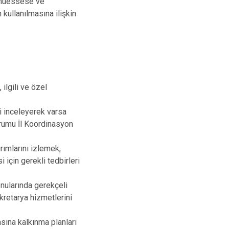
, müessese ve
 kullanılmasına ilişkin
ilgili ve özel
ni inceleyerek varsa
urumu İl Koordinasyon
rımlarını izlemek,
için gerekli tedbirleri
nularında gerekçeli
ekretarya hizmetlerini
asına kalkınma planları