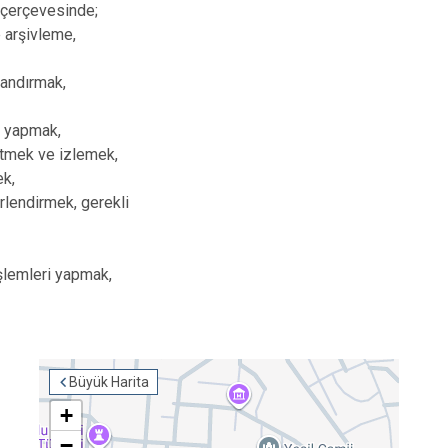
r çerçevesinde;
e arşivleme,
landırmak,
ma yapmak,
rütmek ve izlemek,
ek,
rlendirmek, gerekli
 işlemleri yapmak,
Büyük Harita
+
−