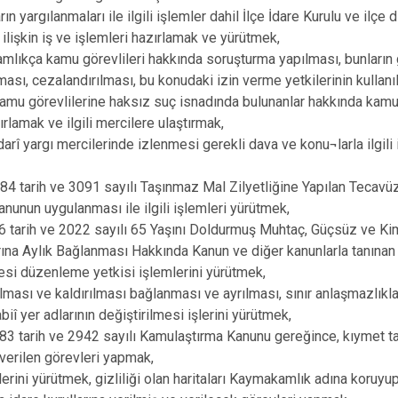
n yargılanmaları ile ilgili işlemler dahil İlçe İdare Kurulu ve ilçe d
 ilişkin iş ve işlemleri hazırlamak ve yürütmek,
lıkça kamu görevlileri hakkında soruşturma yapılması, bunların
lması, cezalandırılması, bu konudaki izin verme yetkilerinin kullanı
amu görevlilerine haksız suç isnadında bulunanlar hakkında kamu
ırlamak ve ilgili mercilere ulaştırmak,
idarî yargı mercilerinde izlenmesi gerekli dava ve konu¬larla ilgili
4 tarih ve 3091 sayılı Taşınmaz Mal Zilyetliğine Yapılan Tecavü
nunun uygulanması ile ilgili işlemleri yürütmek,
 tarih ve 2022 sayılı 65 Yaşını Doldurmuş Muhtaç, Güçsüz ve Ki
ına Aylık Bağlanması Hakkında Kanun ve diğer kanunlarla tanınan 
si düzenleme yetkisi işlemlerini yürütmek,
lması ve kaldırılması bağlanması ve ayrılması, sınır anlaşmazlıkları
abiî yer adlarının değiştirilmesi işlerini yürütmek,
3 tarih ve 2942 sayılı Kamulaştırma Kanunu gereğince, kıymet takd
erilen görevleri yapmak,
şlerini yürütmek, gizliliği olan haritaları Kaymakamlık adına koruy