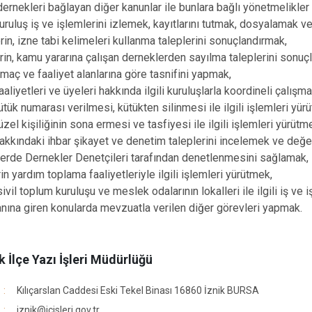
ernekleri bağlayan diğer kanunlar ile bunlara bağlı yönetmelikle
uruluş iş ve işlemlerini izlemek, kayıtlarını tutmak, dosyalamak v
rin, izne tabi kelimeleri kullanma taleplerini sonuçlandırmak,
rin, kamu yararına çalışan derneklerden sayılma taleplerini sonuç
maç ve faaliyet alanlarına göre tasnifini yapmak,
aliyetleri ve üyeleri hakkında ilgili kuruluşlarla koordineli çalış
ütük numarası verilmesi, kütükten silinmesi ile ilgili işlemleri yü
zel kişiliğinin sona ermesi ve tasfiyesi ile ilgili işlemleri yürütm
akkındaki ihbar şikayet ve denetim taleplerini incelemek ve değe
lerde Dernekler Denetçileri tarafından denetlenmesini sağlamak,
in yardım toplama faaliyetleriyle ilgili işlemleri yürütmek,
 sivil toplum kuruluşu ve meslek odalarının lokalleri ile ilgili iş ve
anına giren konularda mevzuatla verilen diğer görevleri yapmak.
k İlçe Yazı İşleri Müdürlüğü
Kılıçarslan Caddesi Eski Tekel Binası 16860 İznik BURSA
iznik@icisleri.gov.tr