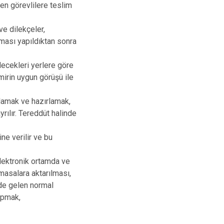
Osmangazi
en görevlilere teslim
Yenişehir
ve dilekçeler,
Yıldırım
aması yapıldıktan sonra
decekleri yerlere göre
amirin uygun görüşü ile
gulamak ve hazırlamak,
rılır. Tereddüt halinde
ne verilir ve bu
elektronik ortamda ve
 masalara aktarılması,
nde gelen normal
yapmak,