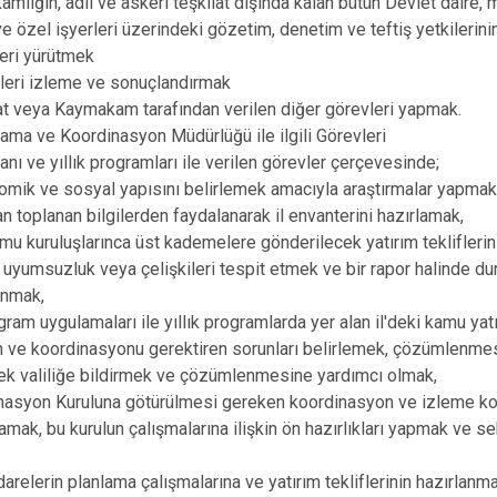
mlığın, adli ve askeri teşkilat dışında kalan bütün Devlet daire
e özel işyerleri üzerindeki gözetim, denetim ve teftiş yetkilerinin
leri yürütmek
leri izleme ve sonuçlandırmak
t veya Kaymakam tarafından verilen diğer görevleri yapmak.
ma ve Koordinasyon Müdürlüğü ile ilgili Görevleri
anı ve yıllık programları ile verilen görevler çerçevesinde;
onomik ve sosyal yapısını belirlemek amacıyla araştırmalar yapmak, 
an toplanan bilgilerden faydalanarak il envanterini hazırlamak,
kamu kuruluşlarınca üst kademelere gönderilecek yatırım teklifleri
i uyumsuzluk veya çelişkileri tespit etmek ve bir rapor halinde d
unmak,
gram uygulamaları ile yıllık programlarda yer alan il'deki kamu yatı
n ve koordinasyonu gerektiren sorunları belirlemek, çözümlenmesi 
ek valiliğe bildirmek ve çözümlenmesine yardımcı olmak,
inasyon Kuruluna götürülmesi gereken koordinasyon ve izleme ko
lamak, bu kurulun çalışmalarına ilişkin ön hazırlıkları yapmak ve s
idarelerin planlama çalışmalarına ve yatırım tekliflerinin hazırlanm