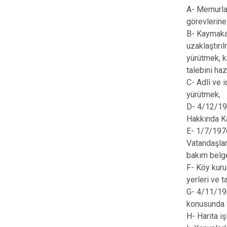
A- Memurları
görevlerine
B- Kaymakam
uzaklaştırı
yürütmek, k
talebini haz
C- Adlî ve 
yürütmek,
D- 4/12/198
Hakkında Ka
E- 1/7/1976
Vatandaşlar
bakım belge
F- Köy kuru
yerleri ve t
G- 4/11/198
konusunda v
H- Harita i