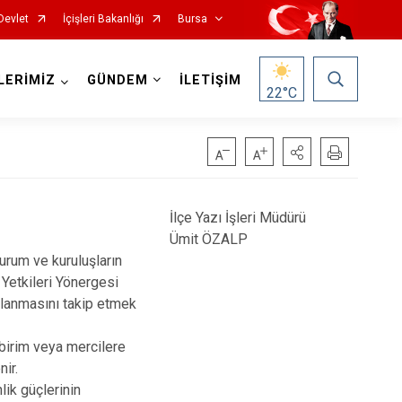
Devlet
İçişleri Bakanlığı
Bursa
LERİMİZ
GÜNDEM
İLETİŞİM
22
°C
İlçe Yazı İşleri Müdürü
Ümit ÖZALP
Mustafakemalpaşa
urum ve kuruluşların
Mudanya
 Yetkileri Yönergesi
alanmasını takip etmek
Nilüfer
Orhaneli
i birim veya mercilere
nir.
Orhangazi
lik güçlerinin