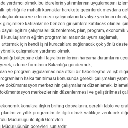
da yardımcı olmak, bu idarelerin yatırımlarının uygulamasını izl
alk işbirliği ile mahalli kaynaklar harekete geçirilerek meydana g
n oluşturulması ve izlenmesi çalışmalarında valiye yardımcı olmak
 girişimlere katılanlar ile benzeri girişimlere katılacak olanlar i
dayalı eğitim çalışmaları düzenlemek, plan, program, ekonomik 
 il kuruluşlarının eğitim programları arasında uyum sağlamak,
ı arttırmak için kendi işini kuracaklara sağlanacak çok yönlü dest
yönelik çalışmalara yardımcı olmak,
Bakanlığı bütçesine dahil taşra birimlerinin harcama durumlarını üç
eyerek, izleme formlarını Bakanlığa göndermek,
e, plan ve program uygulanmasında etkili bir haberleşme ve işbirliğ
programların halka tanıtılması konusunda gerekli çalışmaları yapm
lık ve dokümantasyon merkezinin çalışmalarını düzenlemek, izlemek
 dokümantasyon merkezlerinin düzenlenmesi ve geliştirilmesi çal
 ekonomik konulara ilişkin brifing dosyalarını, gerekli tablo ve gra
planları ve yıllık programlar ile ilgili olarak valilikçe verilecek di
ulu Müdürlüğü ile ilgili Görevleri
u Müdürlüğünün görevleri şunlardır: