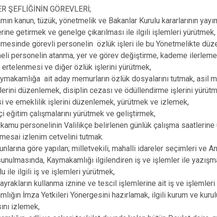
ER ŞEFLİĞİNİN GÖREVLERİ;
ın kanun, tüzük, yönetmelik ve Bakanlar Kurulu kararlarının yayıml
rine getirmek ve genelge çıkarılması ile ilgili işlemleri yürütmek,
emesinde görevli personelin özlük işleri ile bu Yönetmelikte düz
li personelin atanma, yer ve görev değiştirme, kademe ilerleme
n ertelenmesi ve diğer özlük işlerini yürütmek,
aymakamlığa ait aday memurların özlük dosyalarını tutmak, asil 
lerini düzenlemek, disiplin cezası ve ödüllendirme işlerini yürüt
 ve emeklilik işlerini düzenlemek, yürütmek ve izlemek,
çi eğitim çalışmalarını yürütmek ve geliştirmek,
 kamu personelinin Valilikçe belirlenen günlük çalışma saatlerine
esai izlenim cetvelini tutmak.
nlarına göre yapılan; milletvekili, mahalli idareler seçimleri ve A
unulmasında, Kaymakamlığı ilgilendiren iş ve işlemler ile yazışm
lu ile ilgili iş ve işlemleri yürütmek,
bayrakların kullanma iznine ve tescil işlemlerine ait iş ve işlemler
lığın İmza Yetkileri Yönergesini hazırlamak, ilgili kurum ve kuru
ını izlemek,