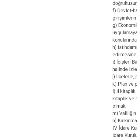
doğrultusun
f) Devlet-h
girişimleri
g) Ekonomik
uygulamaya 
konularında
h) İstihdam
edilmesine 
i) İçişleri 
halinde izl
j) İlçelerl
k) Plan ve 
l) İl kitap
kitaplık ve
olmak,
m) Valiliğin
n) Kalkınma 
IV-İdare Kur
İdare Kurul