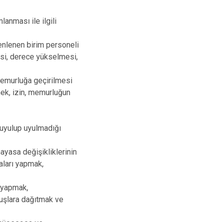
anması ile ilgili
enlenen birim personeli
si, derece yükselmesi,
memurluğa geçirilmesi
mek, izin, memurluğun
 uyulup uyulmadığı
nayasa değişikliklerinin
aları yapmak,
i yapmak,
luşlara dağıtmak ve