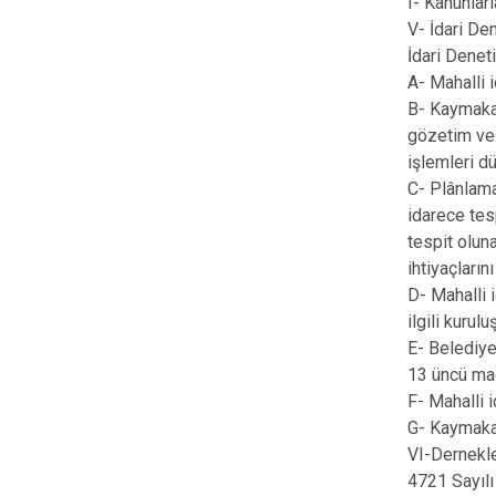
I- Kanunlar
V- İdari Den
İdari Denet
A- Mahalli 
B- Kaymakam
gözetim ve 
işlemleri 
C- Plânlama
idarece tes
tespit olun
ihtiyaçlarını
D- Mahalli 
ilgili kurul
E- Belediye
13 üncü mad
F- Mahalli 
G- Kaymakam
VI-Dernekler
4721 Sayılı