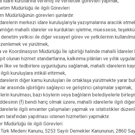
la idare kurullarına verilmiş ve verilecek görevleri yapmak,
etim Müdürlüğü ile ilgili Görevleri
im Müdürlüğünün görevleri şunlardır:
idarelerin merkezi idare kuruluşlarıyla yazışmalarına aracılık etme
lığın mahalli idareler ve kurdukları işletme, müessese, teşekkül 
denetim yetkisi ile diğer vesayet görev ve yetkilerinin kullanılmas
düzenlemek ve yürütmek,
 ve Koordinasyon Müdürlüğü İle işbirliği halinde mahalli İdareler
pit olunan hizmet standartlarına, kalkınma plânları ve yıllık uygul
an İlke ve tedbirlere uygunluğunu sağlamak, mahalli idarelerin ka
 ilgili kuruluşlara intikâl ettirmek,
idarelerin diğer kamu kuruluşları ile ortaklaşa yürütmekte yarar bul
uşlar arasında işbirliğini sağlayıcı ve geliştirici çalışmalar yapmak,
lerin kurulması, bazı köylerin veya bağlıların belediyelerle birle
desinin (f) bendi hariç olmak üzere, mahalli idarelerle ilgili diğe
idarelerle ilgili envanter çalışmaları yapmak ve istatistikler düze
 tarafından yapılması istenen hizmetleri yapmaktır.
 Müdürlüğü ile ilgili Görevleri:
 Türk Medeni Kanunu, 5253 Sayılı Dernekler Kanununun, 2860 Say