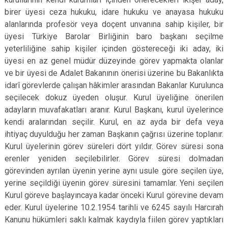
birer üyesi ceza hukuku, idare hukuku ve anayasa hukuku
alanlarında profesör veya doçent unvanına sahip kişiler, bir
üyesi Türkiye Barolar Birliğinin baro başkanı seçilme
yeterliliğine sahip kişiler içinden göstereceği iki aday, iki
üyesi en az genel müdür düzeyinde görev yapmakta olanlar
ve bir üyesi de Adalet Bakanının önerisi üzerine bu Bakanlıkta
idarî görevlerde çalışan hâkimler arasından Bakanlar Kurulunca
seçilecek dokuz üyeden oluşur. Kurul üyeliğine önerilen
adayların muvafakatları aranır. Kurul Başkanı, kurul üyelerince
kendi aralarından seçilir. Kurul, en az ayda bir defa veya
ihtiyaç duyulduğu her zaman Başkanın çağrısı üzerine toplanır.
Kurul üyelerinin görev süreleri dört yıldır. Görev süresi sona
erenler yeniden seçilebilirler. Görev süresi dolmadan
görevinden ayrılan üyenin yerine aynı usule göre seçilen üye,
yerine seçildiği üyenin görev süresini tamamlar. Yeni seçilen
Kurul göreve başlayıncaya kadar önceki Kurul görevine devam
eder. Kurul üyelerine 10.2.1954 tarihli ve 6245 sayılı Harcırah
Kanunu hükümleri saklı kalmak kaydıyla fiilen görev yaptıkları