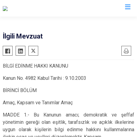
Bursa
İlgili Mevzuat
Büyükorhan
Mustafakemalpaşa
Gemlik
Mudanya
BİLGİ EDİNME HAKKI KANUNU
Gürsu
Nilüfer
Harmancık
Orhaneli
Kanun No. 4982 Kabul Tarihi : 9.10.2003
İnegöl
Orhangazi
BİRİNCİ BÖLÜM
İznik
Osmangazi
Amaç, Kapsam ve Tanımlar Amaç
Karacabey
Yenişehir
Keles
Yıldırım
MADDE 1.- Bu Kanunun amacı; demokratik ve şeffaf
yönetimin gereği olan eşitlik, tarafsızlık ve açıklık ilkelerine
Kestel
uygun olarak kişilerin bilgi edinme hakkını kullanmalarına
ilişkin esas ve usulleri düzenlemektir. Kapsam