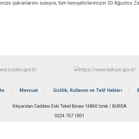
İznik
imize şükranlarımı sunuyor, tüm hemşehrilerimizin 30 Ağustos Za
Karacabey
Keles
Kestel
te
Mevzuat
Gizlilik, Kullanım ve Telif Hakları
Kılıçarslan Caddesi Eski Tekel Binası 16860 İznik / BURSA
0224 757 1001