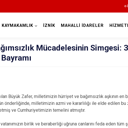
e-
KAYMAKAMLIK
İZNİK
MAHALLİ İDARELER
HİZMET
Bursa
ağımsızlık Mücadelesinin Simgesi: 
 Bayramı
Büyükorhan
Gemlik
an Büyük Zafer, milletimizin hürriyet ve bağımsızlık aşkının en b
Gürsu
derliğinde, milletimizin azmi ve kararlılığı ile elde edilen bu z
Harmancık
tmiş ve Cumhuriyetimizin temelini atmıştır.
İnegöl
 vatanımızın birlik ve beraberliği uğruna canlarını feda eden tüm 