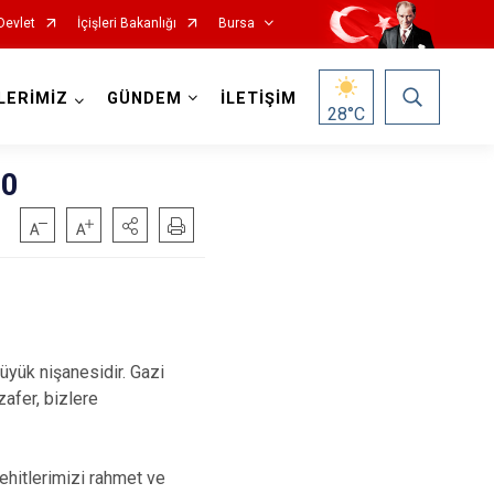
Devlet
İçişleri Bakanlığı
Bursa
LERİMİZ
GÜNDEM
İLETİŞİM
28
°C
30
Mustafakemalpaşa
Mudanya
üyük nişanesidir. Gazi
Nilüfer
afer, bizlere
Orhaneli
Orhangazi
şehitlerimizi rahmet ve