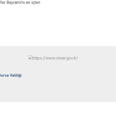
Osmangazi
fer Bayramı'nı en içten
Yenişehir
Yıldırım
Bursa Valiliği