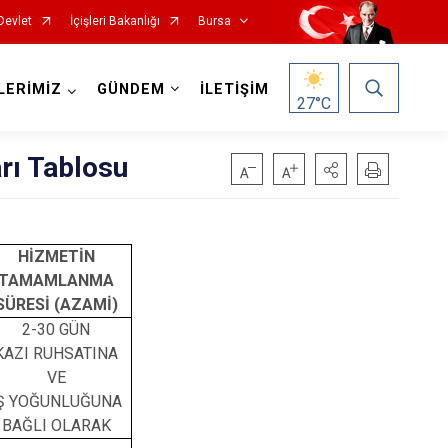
Devlet
İçişleri Bakanlığı
Bursa
LERİMİZ
GÜNDEM
İLETİŞİM
27
°C
rı Tablosu
HİZMETİN
Mustafakemalpaşa
TAMAMLANMA
SÜRESİ (AZAMİ)
Mudanya
2-30 GÜN
Nilüfer
KAZI RUHSATINA
VE
Orhaneli
Ş YOĞUNLUĞUNA
Orhangazi
BAĞLI OLARAK