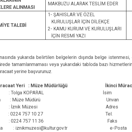
IKLARININ
MAKBUZU ALARAK TESLİM EDER
LERE ALINMASI
1- ŞAHISLAR VE ÖZEL
KURULUŞLAR İÇİN DİLEKÇE
MİYE TALEBİ
2- KAMU KURUM VE KURULUŞLARI
İÇİN RESMİ YAZI
nasında yukarıda belirtilen belgelerin dışında belge istenmesi
sürede tamamlanmaması veya yukarıdaki tabloda bazı hizmetlerin
üracaat yerine başvurunuz.
Müracaat Yeri : Müze Müdürlüğü İkinci Müra
im : Tolga KOPARAL İsim : Ar
n : Müze Müdürü Unvan : 
es : İznik Müzesi Adres : Hüküm
l. : 0224 757 10 27 Tel. : 022
ks : 0224 757 11 36 Faks : 02
 : iznikmuzesi@kultur.gov.tr e-Posta : i