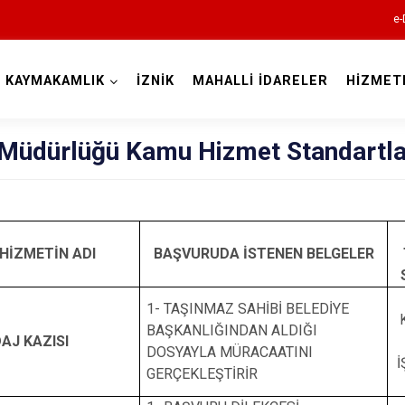
e-
KAYMAKAMLIK
İZNİK
MAHALLİ İDARELER
HİZMET
Bursa
Müdürlüğü Kamu Hizmet Standartla
Büyükorhan
HİZMETİN ADI
BAŞVURUDA İSTENEN BELGELER
Gemlik
1- TAŞINMAZ SAHİBİ BELEDİYE
Gürsu
BAŞKANLIĞINDAN ALDIĞI
AJ KAZISI
Harmancık
DOSYAYLA MÜRACAATINI
İ
GERÇEKLEŞTİRİR
İnegöl