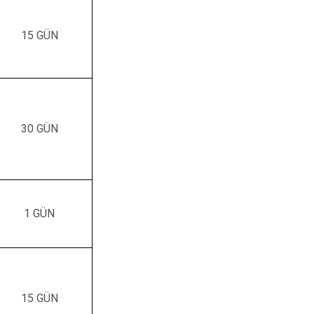
Osmangazi
Yenişehir
15 GÜN
Yıldırım
30 GÜN
1 GÜN
15 GÜN