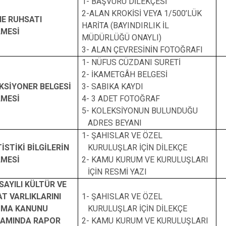
İznik
1- BAŞVURU DİLEKÇESİ
2-ALAN KROKİSİ VEYA 1/500’LÜK
Karacabey
NE RUHSATI
HARİTA (BAYINDIRLIK İL
LMESİ
Keles
MÜDÜRLÜĞÜ ONAYLI)
3- ALAN ÇEVRESİNİN FOTOĞRAFI
Kestel
1- NÜFUS CÜZDANI SURETİ
2- İKAMETGÂH BELGESİ
KSİYONER BELGESİ
3- SABIKA KAYDI
LMESİ
4- 3 ADET FOTOĞRAF
5- KOLEKSİYONUN BULUNDUĞU
ADRES BEYANI
1- ŞAHISLAR VE ÖZEL
İSTİKİ BİLGİLERİN
KURULUŞLAR İÇİN DİLEKÇE
LMESİ
2- KAMU KURUM VE KURULUŞLARI
İÇİN RESMİ YAZI
SAYILI KÜLTÜR VE
AT VARLIKLARINI
1- ŞAHISLAR VE ÖZEL
UMA KANUNU
KURULUŞLAR İÇİN DİLEKÇE
AMINDA RAPOR
2- KAMU KURUM VE KURULUŞLARI