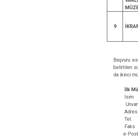
VARL
MÜZE
9
İKRA
Başvuru es
belirtilen 
da ikinci m
İlk 
İs
Unva
Adr
Te
Fa
e-Posta