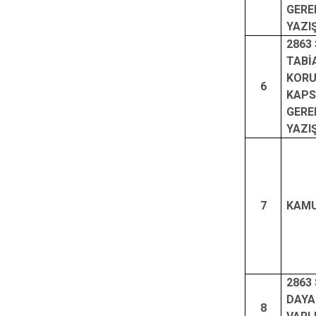
GERE
YAZI
2863 
TABİ
KOR
6
KAPS
GERE
YAZI
7
KAM
2863
DAYA
8