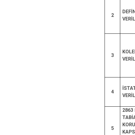
DEFİ
2
VERİ
KOLE
3
VERİ
İSTAT
4
VERİ
2863 
TABİ
KOR
5
KAPS