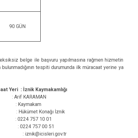
90 GÜN
, eksiksiz belge ile başvuru yapılmasına rağmen hizmetin
 bulunmadığının tespiti durumunda ilk müracaat yerine ya
caat Yeri : İznik Kaymakamlığı
if KARAMAN
Kaymakam
et Konağı İznik
4 757 10 01
24 757 00 51
znik@icisleri.gov.tr