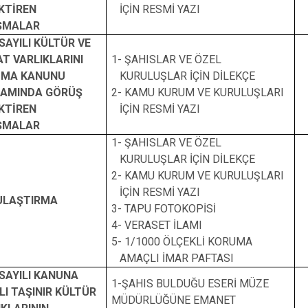
KTİREN
İÇİN RESMİ YAZI
ŞMALAR
SAYILI KÜLTÜR VE
AT VARLIKLARINI
1- ŞAHISLAR VE ÖZEL
UMA KANUNU
KURULUŞLAR İÇİN DİLEKÇE
AMINDA GÖRÜŞ
2- KAMU KURUM VE KURULUŞLARI
KTİREN
İÇİN RESMİ YAZI
ŞMALAR
1- ŞAHISLAR VE ÖZEL
KURULUŞLAR İÇİN DİLEKÇE
2- KAMU KURUM VE KURULUŞLARI
İÇİN RESMİ YAZI
ULAŞTIRMA
3- TAPU FOTOKOPİSİ
4- VERASET İLAMI
5- 1/1000 ÖLÇEKLİ KORUMA
AMAÇLI İMAR PAFTASI
 SAYILI KANUNA
1-ŞAHIS BULDUĞU ESERİ MÜZE
LI TAŞINIR KÜLTÜR
MÜDÜRLÜĞÜNE EMANET